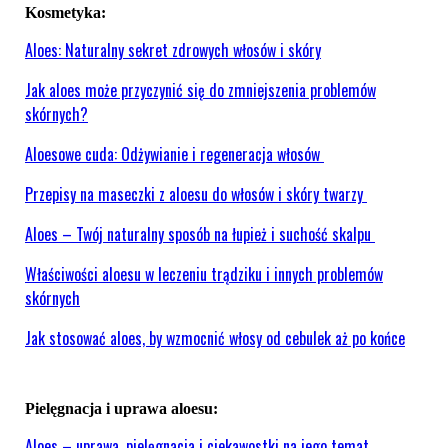
Kosmetyka:
Aloes: Naturalny sekret zdrowych włosów i skóry
Jak aloes może przyczynić się do zmniejszenia problemów
skórnych?
Aloesowe cuda: Odżywianie i regeneracja włosów
Przepisy na maseczki z aloesu do włosów i skóry twarzy
Aloes – Twój naturalny sposób na łupież i suchość skalpu
Właściwości aloesu w leczeniu trądziku i innych problemów
skórnych
Jak stosować aloes, by wzmocnić włosy od cebulek aż po końce
Pielęgnacja i uprawa aloesu:
Aloes – uprawa, pielęgnacja i ciekawostki na jego temat